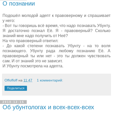
О познании
Подошёл молодой адепт к правоверному и спрашивает
у него:
- Вот ты говоришь всё время, что надо познавать Убунту.
Я достаточно познал Её. Я - правоверный? Сколько
знаний мне надо получить от Неё?
На что правоверный ответил:
- До какой степени познавать Убунту - на то воля
познающего. Убунту рада любому познанию Её. А
правоверный ты или нет - это ты должен чувствовать
сам. И от знаний это не зависит.
И Убунту посмотрела на адепта.
Offoffoff
на
11:47
1 комментарий:
Поделиться
2010-12-15
Об убунтологах и всех-всех-всех