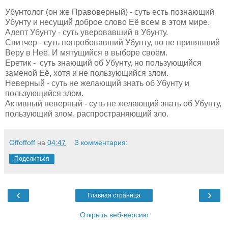
Убунтолог (он же Правоверный) - суть есть познающий
Убунту и несущий доброе слово Её всем в этом мире.
Адепт Убунту - суть уверовавший в Убунту.
Свитчер - суть попробовавший Убунту, но не принявший
Веру в Неё. И мятущийся в выборе своём.
Еретик - суть знающий об Убунту, но пользующийся
заменой Её, хотя и не пользующийся злом.
Неверный - суть не желающий знать об Убунту и
пользующийся злом.
Активный неверный - суть не желающий знать об Убунту,
пользующий злом, распространяющий зло.
Offoffoff
на
04:47
3 комментария:
Поделиться
‹
›
Главная страница
Открыть веб-версию