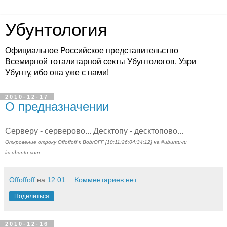
Убунтология
Официальное Российское представительство
Всемирной тоталитарной секты Убунтологов. Узри
Убунту, ибо она уже с нами!
2010-12-17
О предназначении
Серверу - серверово... Десктопу - десктопово...
Откровение отроку Offoffoff к BobrOFF [10:11:26:04:34:12] на #ubuntu-ru
irc.ubuntu.com
Offoffoff
на
12:01
Комментариев нет:
Поделиться
2010-12-16